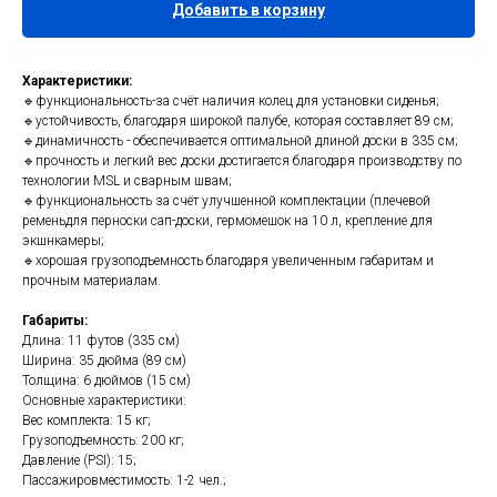
Добавить в корзину
Характеристики:
🔹функциональность-за счёт наличия колец для установки сиденья;
🔹устойчивость, благодаря широкой палубе, которая составляет 89 см;
🔹динамичность - обеспечивается оптимальной длиной доски в 335 см;
🔹️прочность и легкий вес доски достигается благодаря производству по
технологии MSL и сварным швам;
🔹функциональность за счёт улучшенной комплектации (плечевой
ременьдля перноски сап-доски, гермомешок на 10 л, крепление для
экшнкамеры;
🔹хорошая грузоподъемность благодаря увеличенным габаритам и
прочным материалам.
Габариты:
Длина: 11 футов (335 см)
Ширина: 35 дюйма (89 см)
Толщина: 6 дюймов (15 см)
Основные характеристики:
Вес комплекта: 15 кг;
Грузоподъемность: 200 кг;
Давление (PSI): 15;
Пассажировместимость: 1-2 чел.;